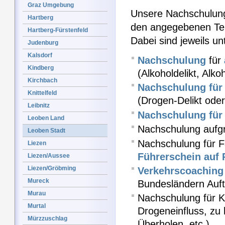
Graz Umgebung
Unsere Nachschulung
Hartberg
den angegebenen Ter
Hartberg-Fürstenfeld
Dabei sind jeweils u
Judenburg
Kalsdorf
Nachschulung
für
Kindberg
(Alkoholdelikt, Alk
Kirchbach
Nachschulung für 
Knittelfeld
(Drogen-Delikt od
Leibnitz
Nachschulung für 
Leoben Land
Nachschulung aufgr
Leoben Stadt
Nachschulung für F
Liezen
Führerschein auf 
Liezen/Aussee
Liezen/Gröbming
Verkehrscoaching
Mureck
Bundesländern Auft
Murau
Nachschulung für Kr
Murtal
Drogeneinfluss, zu
Mürzzuschlag
Überholen, etc.)