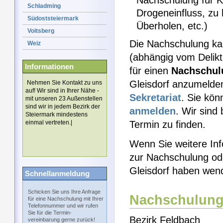
Nachschulung für Kr
Schladming
Drogeneinfluss, zu
Südoststeiermark
Überholen, etc.)
Voitsberg
Die Nachschulung k
Weiz
(abhängig vom Delikt
Informationen
für einen
Nachschul
Gleisdorf anzumelden
Nehmen Sie Kontakt zu uns
auf! Wir sind in Ihrer Nähe -
Sekretariat
. Sie kön
mit unseren 23 Außenstellen
sind wir in jedem Bezirk der
anmelden
. Wir sind
Steiermark mindestens
einmal vertreten.|
Termin zu finden.
Wenn Sie weitere Inf
zur Nachschulung od
Gleisdorf haben wend
Schnellanmeldung
Schicken Sie uns Ihre Anfrage
Nachschulung
für eine Nachschulung mit Ihrer
Telefonnummer und wir rufen
Sie für die Termin-
Bezirk Feldbach
vereinbarung gerne zurück!