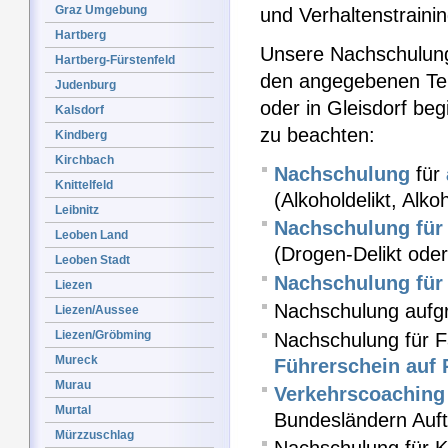
Graz Umgebung
und Verhaltenstraini
Hartberg
Unsere Nachschulung
Hartberg-Fürstenfeld
den angegebenen Ter
Judenburg
oder in Gleisdorf beg
Kalsdorf
zu beachten:
Kindberg
Kirchbach
Nachschulung
für
Knittelfeld
(Alkoholdelikt, Alk
Leibnitz
Nachschulung für 
Leoben Land
(Drogen-Delikt od
Leoben Stadt
Nachschulung für 
Liezen
Nachschulung aufgr
Liezen/Aussee
Liezen/Gröbming
Nachschulung für F
Mureck
Führerschein auf 
Murau
Verkehrscoaching
Murtal
Bundesländern Auft
Mürzzuschlag