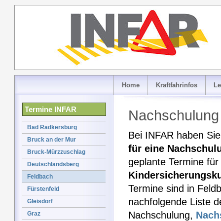
Home
Kraftfahrinfos
Le
Termine INFAR
Nachschulung 
Bad Radkersburg
Bei INFAR haben Sie 
Bruck an der Mur
für eine Nachschul
Bruck-Mürzzuschlag
geplante Termine für
Deutschlandsberg
Kindersicherungsk
Feldbach
Termine sind in Feldb
Fürstenfeld
nachfolgende Liste d
Gleisdorf
Nachschulung,
Nach
Graz