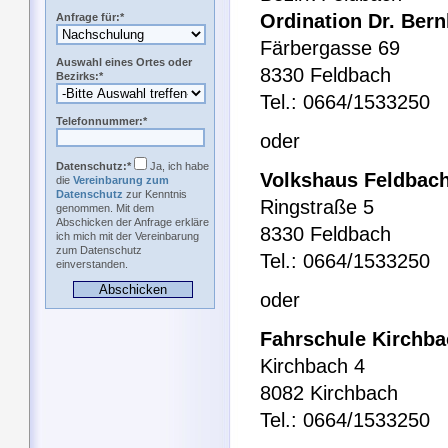
Ordination Dr. Ber
Anfrage für:*
Färbergasse 69
Auswahl eines Ortes oder
8330 Feldbach
Bezirks:*
Tel.: 0664/1533250
Telefonnummer:*
oder
Datenschutz:*
Ja, ich habe
Volkshaus Feldbac
die
Vereinbarung zum
Datenschutz
zur Kenntnis
Ringstraße 5
genommen. Mit dem
Abschicken der Anfrage erkläre
8330 Feldbach
ich mich mit der Vereinbarung
zum Datenschutz
Tel.: 0664/1533250
einverstanden.
oder
Fahrschule Kirchb
Kirchbach 4
8082 Kirchbach
Tel.: 0664/1533250