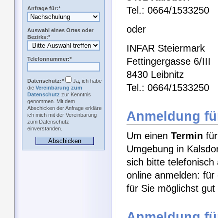
Tel.: 0664/1533250
Anfrage für:*
oder
Auswahl eines Ortes oder
Bezirks:*
INFAR Steiermark
Telefonnummer:*
Fettingergasse 6/III
8430 Leibnitz
Datenschutz:*
Ja, ich habe
Tel.: 0664/1533250
die
Vereinbarung zum
Datenschutz
zur Kenntnis
genommen. Mit dem
Abschicken der Anfrage erkläre
Anmeldung für
ich mich mit der Vereinbarung
zum Datenschutz
einverstanden.
Um einen
Termin
für
Umgebung in Kalsdor
sich bitte telefonisc
online anmelden: für
für Sie möglichst gu
Anmeldung fü