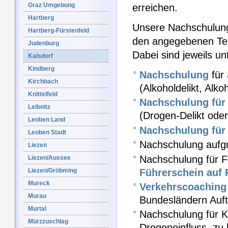
Graz Umgebung
erreichen.
Hartberg
Unsere Nachschulung
Hartberg-Fürstenfeld
den angegebenen Ter
Judenburg
Dabei sind jeweils u
Kalsdorf
Kindberg
Nachschulung
für
Kirchbach
(Alkoholdelikt, Alk
Knittelfeld
Nachschulung für 
Leibnitz
(Drogen-Delikt od
Leoben Land
Nachschulung für 
Leoben Stadt
Nachschulung aufgr
Liezen
Nachschulung für F
Liezen/Aussee
Führerschein auf 
Liezen/Gröbming
Mureck
Verkehrscoaching
Murau
Bundesländern Auft
Murtal
Nachschulung für Kr
Mürzzuschlag
Drogeneinfluss, zu