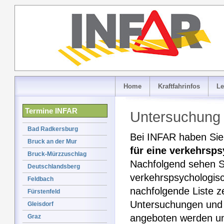
Home
Kraftfahrinfos
Le
Termine INFAR
Untersuchung 
Bad Radkersburg
Bei INFAR haben Sie 
Bruck an der Mur
für eine verkehrsp
Bruck-Mürzzuschlag
Nachfolgend sehen Si
Deutschlandsberg
verkehrspsychologisc
Feldbach
nachfolgende Liste z
Fürstenfeld
Untersuchungen und w
Gleisdorf
angeboten werden un
Graz