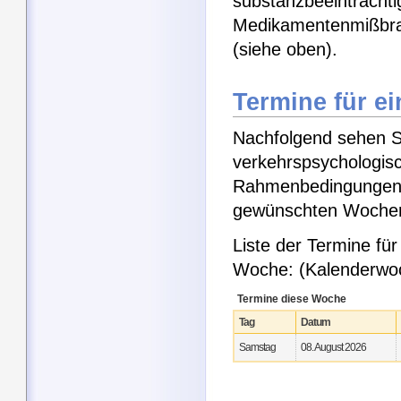
substanzbeeinträchtig
Medikamentenmißbra
(siehe oben).
Termine für e
Nachfolgend sehen Si
verkehrspsychologisc
Rahmenbedingungen e
gewünschten Woche
Liste der Termine fü
Woche: (Kalenderwo
Termine diese Woche
Tag
Datum
Samstag
08. August 2026