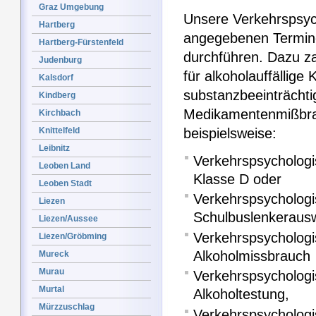
Graz Umgebung
Unsere Verkehrspsyc
Hartberg
angegebenen Termin
Hartberg-Fürstenfeld
durchführen. Dazu z
Judenburg
für alkoholauffällige 
Kalsdorf
substanzbeeinträchtig
Kindberg
Medikamentenmißbra
Kirchbach
Knittelfeld
beispielsweise:
Leibnitz
Verkehrspsychologi
Leoben Land
Klasse D oder
Leoben Stadt
Verkehrspsychologi
Liezen
Schulbuslenkeraus
Liezen/Aussee
Verkehrspsycholog
Liezen/Gröbming
Alkoholmissbrauch
Mureck
Murau
Verkehrspsychologi
Murtal
Alkoholtestung,
Mürzzuschlag
Verkehrspsycholog